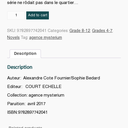
série ne rôdait pas dans le quartier…
La
Add to cart
Disparitions
de
SKU:
9782897742041
Categories:
Grade 8-12
,
Grades 4-7
,
Babouche
Novels
Tag:
agence mysterium
#02
quantity
Description
Description
Auteur: Alexandre Cote Fournier/Sophie Bedard
Editeur: COURT ECHELLE
Collection: agence mysterium
Paruition: avril 2017
ISBN:9782897742041