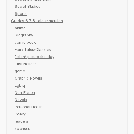
Social Studies
Sports
Grades 6-7-8 Late immersion
animal
Biography
comic book
Fairy Tales/Classics
fiction/ picture /holiday
First Nations
game
Graphic Novels
Lgbtq
Non-Fiction
Novels
Personal Health
Poetry
readers
sciences