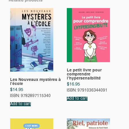
Related products
Le petit livre pour
comprendre
l’hypersensibilité
Les Nouveaux mystères à
l’école
$
16.95
$
14.95
ISBN: 9791036344091
ISBN: 9782897115340
Add to cart
Add to cart