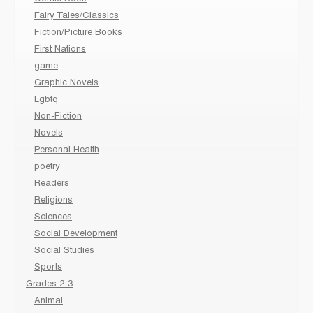
Fairy Tales/Classics
Fiction/Picture Books
First Nations
game
Graphic Novels
Lgbtq
Non-Fiction
Novels
Personal Health
poetry
Readers
Religions
Sciences
Social Development
Social Studies
Sports
Grades 2-3
Animal