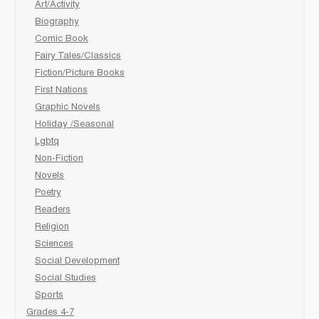
Art/Activity
Biography
Comic Book
Fairy Tales/Classics
Fiction/Picture Books
First Nations
Graphic Novels
Holiday /Seasonal
Lgbtq
Non-Fiction
Novels
Poetry
Readers
Religion
Sciences
Social Development
Social Studies
Sports
Grades 4-7