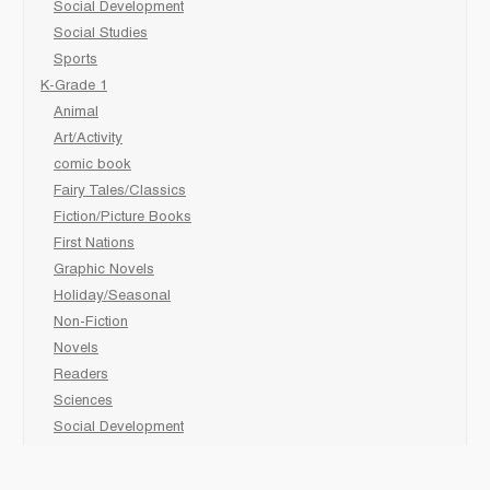
Social Development
Social Studies
Sports
K-Grade 1
Animal
Art/Activity
comic book
Fairy Tales/Classics
Fiction/Picture Books
First Nations
Graphic Novels
Holiday/Seasonal
Non-Fiction
Novels
Readers
Sciences
Social Development
Social Studies
Sports