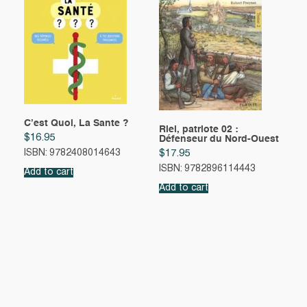
C’est Quoi, La Sante ?
Riel, patriote 02 :
$
16.95
Défenseur du Nord-Ouest
ISBN: 9782408014643
$
17.95
ISBN: 9782896114443
Add to cart
Add to cart