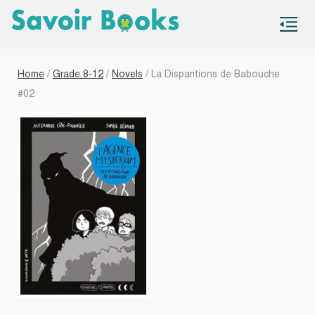
S
co
Home
/
Grade 8-12
/
Novels
/ La Disparitions de Babouche
#02