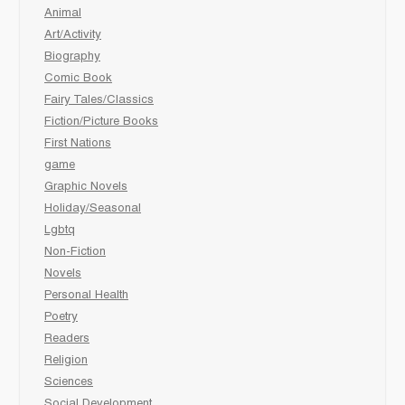
Animal
Art/Activity
Biography
Comic Book
Fairy Tales/Classics
Fiction/Picture Books
First Nations
game
Graphic Novels
Holiday/Seasonal
Lgbtq
Non-Fiction
Novels
Personal Health
Poetry
Readers
Religion
Sciences
Social Development