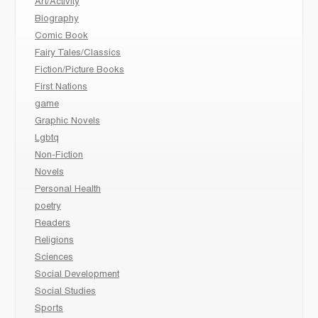
Art/Activity
Biography
Comic Book
Fairy Tales/Classics
Fiction/Picture Books
First Nations
game
Graphic Novels
Lgbtq
Non-Fiction
Novels
Personal Health
poetry
Readers
Religions
Sciences
Social Development
Social Studies
Sports