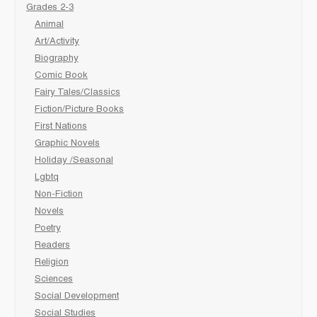
Grades 2-3
Animal
Art/Activity
Biography
Comic Book
Fairy Tales/Classics
Fiction/Picture Books
First Nations
Graphic Novels
Holiday /Seasonal
Lgbtq
Non-Fiction
Novels
Poetry
Readers
Religion
Sciences
Social Development
Social Studies