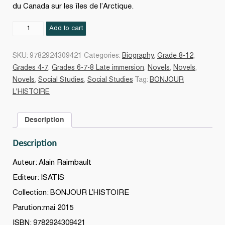
du Canada sur les îles de l’Arctique.
Joseph-
Add to cart
Elzéar
Bernier
SKU:
9782924309421
Categories:
Biography
,
Grade 8-12
,
quantity
Grades 4-7
,
Grades 6-7-8 Late immersion
,
Novels
,
Novels
,
Novels
,
Social Studies
,
Social Studies
Tag:
BONJOUR
L'HISTOIRE
Description
Description
Auteur: Alain Raimbault
Editeur: ISATIS
Collection: BONJOUR L’HISTOIRE
Parution:mai 2015
ISBN: 9782924309421