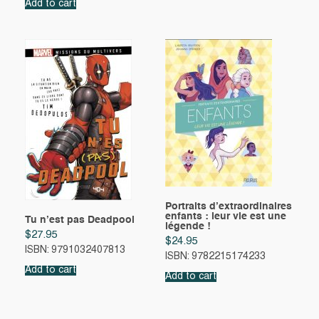
Add to cart
Portraits d’extraordinaires
enfants : leur vie est une
Tu n’est pas Deadpool
légende !
$
27.95
$
24.95
ISBN: 9791032407813
ISBN: 9782215174233
Add to cart
Add to cart