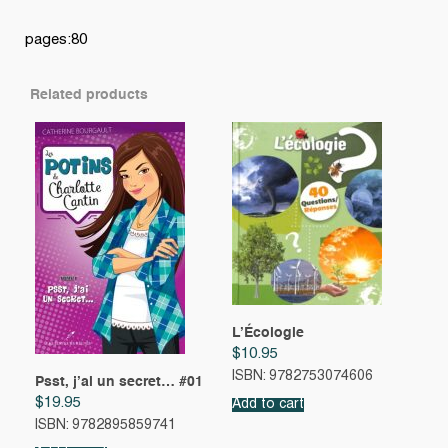
pages:80
Related products
L’Écologie
$
10.95
ISBN: 9782753074606
Psst, j’ai un secret… #01
$
19.95
Add to cart
ISBN: 9782895859741