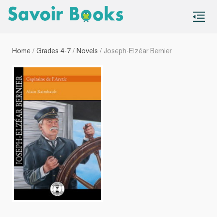
S
co
Home
/
Grades 4-7
/
Novels
/ Joseph-Elzéar Bernier