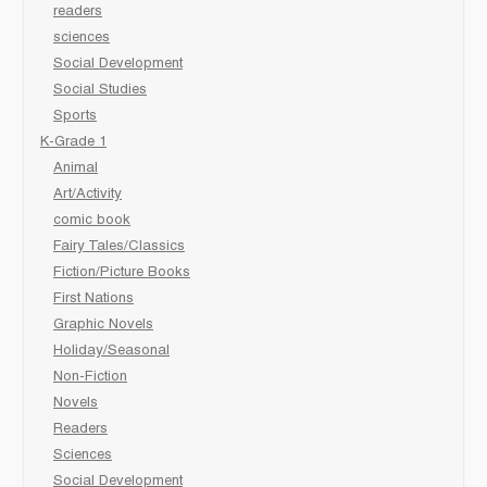
readers
sciences
Social Development
Social Studies
Sports
K-Grade 1
Animal
Art/Activity
comic book
Fairy Tales/Classics
Fiction/Picture Books
First Nations
Graphic Novels
Holiday/Seasonal
Non-Fiction
Novels
Readers
Sciences
Social Development