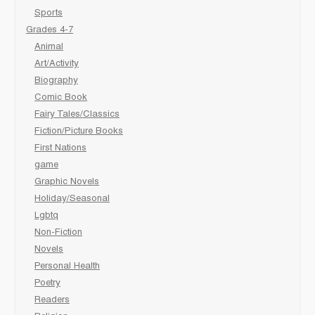
Sports
Grades 4-7
Animal
Art/Activity
Biography
Comic Book
Fairy Tales/Classics
Fiction/Picture Books
First Nations
game
Graphic Novels
Holiday/Seasonal
Lgbtq
Non-Fiction
Novels
Personal Health
Poetry
Readers