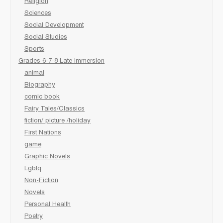
Religion
Sciences
Social Development
Social Studies
Sports
Grades 6-7-8 Late immersion
animal
Biography
comic book
Fairy Tales/Classics
fiction/ picture /holiday
First Nations
game
Graphic Novels
Lgbtq
Non-Fiction
Novels
Personal Health
Poetry