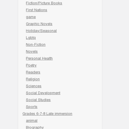
Fiction/Picture Books
First Nations
game
Graphic Novels
Holiday/Seasonal
Lgbtq
Non-Fiction
Novels
Personal Health
Poetry
Readers
Religion
Sciences
Social Development
Social Studies
Sports
Grades 6-7-8 Late immersion
animal
Biography