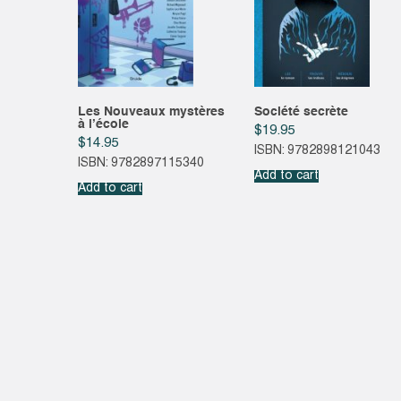
Les Nouveaux mystères
Société secrète
à l’école
$
19.95
$
14.95
ISBN: 9782898121043
ISBN: 9782897115340
Add to cart
Add to cart