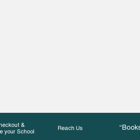
heckout &
“Books
Reach Us
ce your School