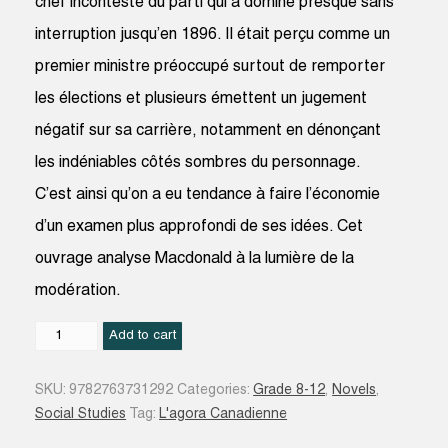
chef incontesté du parti qui a dominé presque sans
interruption jusqu’en 1896. Il était perçu comme un
premier ministre préoccupé surtout de remporter
les élections et plusieurs émettent un jugement
négatif sur sa carrière, notamment en dénonçant
les indéniables côtés sombres du personnage.
C’est ainsi qu’on a eu tendance à faire l’économie
d’un examen plus approfondi de ses idées. Cet
ouvrage analyse Macdonald à la lumière de la
modération.
John
Add to cart
A.
MacDonald
SKU:
9782763731292
Categories:
Grade 8-12
,
Novels
,
:
Social Studies
Tag:
L'agora Canadienne
les