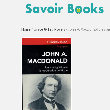
Home
/
Grade 8-12
/
Novels
/ John A. MacDonald : les am