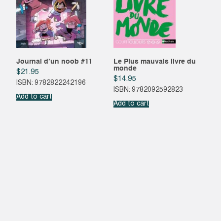
Journal d’un noob #11
Le Plus mauvais livre du
monde
$
21.95
$
14.95
ISBN: 9782822242196
ISBN: 9782092592823
Add to cart
Add to cart