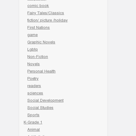
comic book
Fairy Tales/Classics
fiction/ picture /holiday
First Nations
game
Graphic Novels
Lgbtq
Non-Fiction
Novels
Personal Health
Poetry
readers
sciences
Social Development
Social Studies
Sports
K-Grade 1
Animal