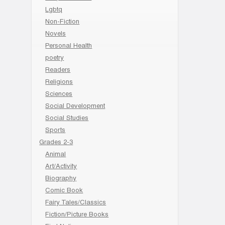
Lgbtq
Non-Fiction
Novels
Personal Health
poetry
Readers
Religions
Sciences
Social Development
Social Studies
Sports
Grades 2-3
Animal
Art/Activity
Biography
Comic Book
Fairy Tales/Classics
Fiction/Picture Books