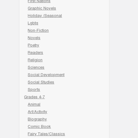
First Nations
Graphic Novels
Holiday /Seasonal
Lgbtq
Non-Fiction
Novels
Poetry
Readers
Religion
Sciences
Social Development
Social Studies
Sports
Grades 4-7
Animal
Art/Activity
Biography
Comic Book
Fairy Tales/Classics