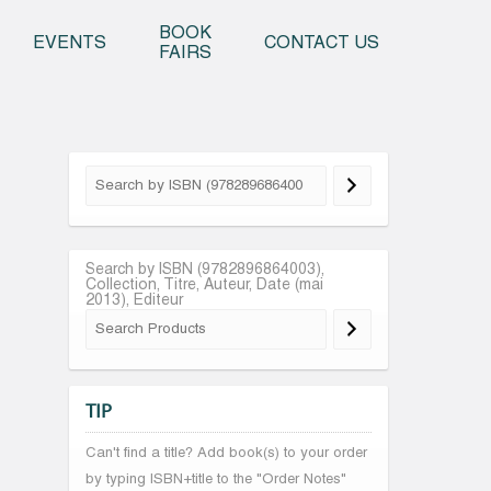
o content
BOOK
EVENTS
CONTACT US
FAIRS
Search by ISBN (9782896864003),
Collection, Titre, Auteur, Date (mai
2013), Editeur
TIP
Can't find a title? Add book(s) to your order
by typing ISBN+title to the "Order Notes"