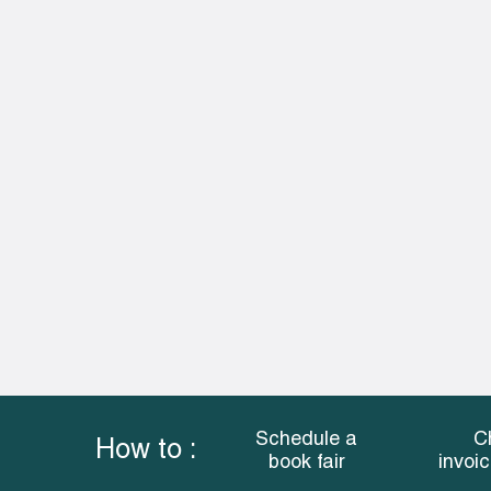
Schedule a
C
How to :
book fair
invoi