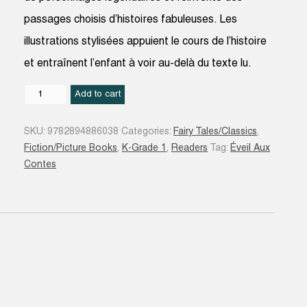
passages choisis d’histoires fabuleuses. Les
illustrations stylisées appuient le cours de l’histoire
et entraînent l’enfant à voir au-delà du texte lu.
Hansel
Add to cart
et
Gretel
SKU:
9782894886038
Categories:
Fairy Tales/Classics
,
quantity
Fiction/Picture Books
,
K-Grade 1
,
Readers
Tag:
Éveil Aux
Contes