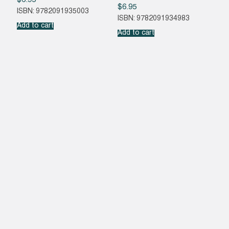
$
6.95
$
6.95
ISBN: 9782091935003
ISBN: 9782091934983
Add to cart
Add to cart