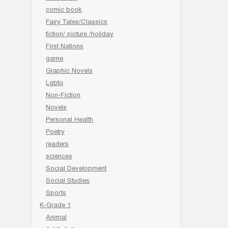
comic book
Fairy Tales/Classics
fiction/ picture /holiday
First Nations
game
Graphic Novels
Lgbtq
Non-Fiction
Novels
Personal Health
Poetry
readers
sciences
Social Development
Social Studies
Sports
K-Grade 1
Animal