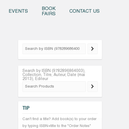
o content
BOOK
EVENTS
CONTACT US
FAIRS
Search by ISBN (9782896864003),
Collection, Titre, Auteur, Date (mai
2013), Editeur
TIP
Can't find a title? Add book(s) to your order
by typing ISBN+title to the "Order Notes"