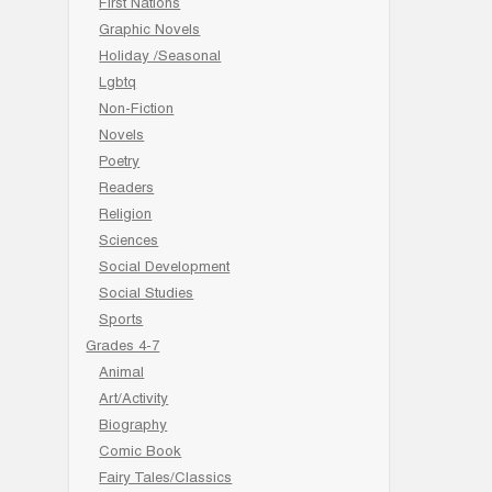
First Nations
Graphic Novels
Holiday /Seasonal
Lgbtq
Non-Fiction
Novels
Poetry
Readers
Religion
Sciences
Social Development
Social Studies
Sports
Grades 4-7
Animal
Art/Activity
Biography
Comic Book
Fairy Tales/Classics