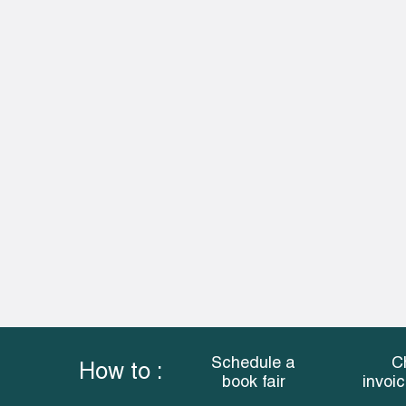
Schedule a
C
How to :
book fair
invoi