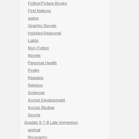
Fiction/Picture Books
First Nations
game
Graphic Novels
Holiday/Seasonal
Lgbtq
Non-Fiction
Novels
Personal Health
Poetry
Readers
Religion
Sciences
Social Development
Social Studies
Sports
Grades 6-7-8 Late immersion
animal
Biography