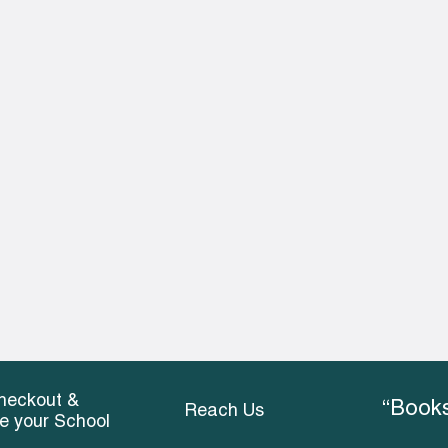
heckout &
“Books
Reach Us
ce your School