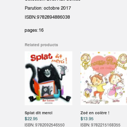
Parution: octobre 2017
ISBN:9782894886038
pages:16
Related products
Splat dit merci
Zoé en colère !
$
22.95
$
13.95
ISBN: 9782092546550
ISBN: 9782215168355