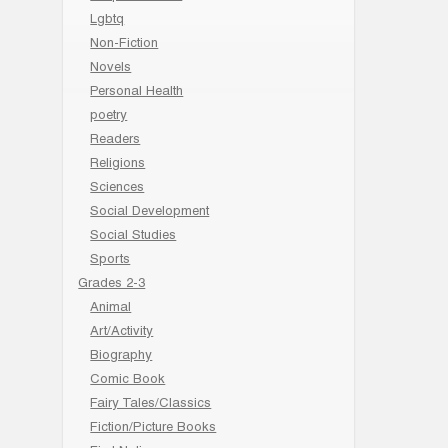
Lgbtq
Non-Fiction
Novels
Personal Health
poetry
Readers
Religions
Sciences
Social Development
Social Studies
Sports
Grades 2-3
Animal
Art/Activity
Biography
Comic Book
Fairy Tales/Classics
Fiction/Picture Books