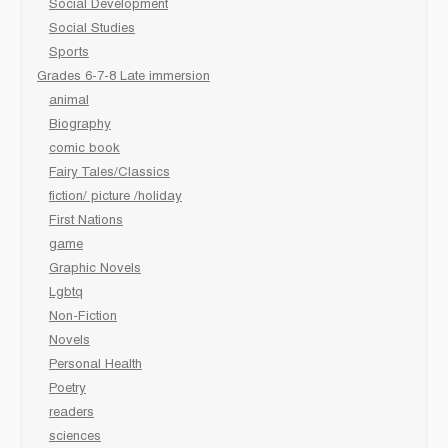
Social Development
Social Studies
Sports
Grades 6-7-8 Late immersion
animal
Biography
comic book
Fairy Tales/Classics
fiction/ picture /holiday
First Nations
game
Graphic Novels
Lgbtq
Non-Fiction
Novels
Personal Health
Poetry
readers
sciences