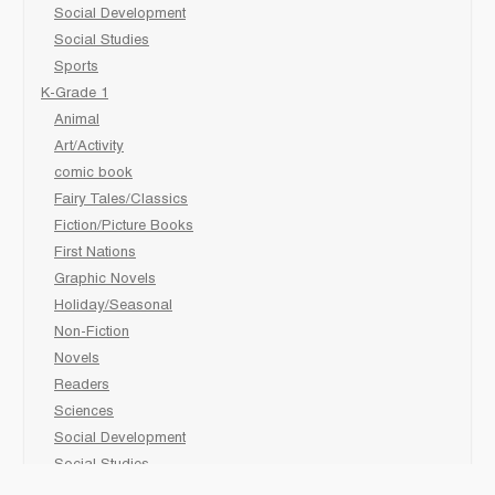
Social Development
Social Studies
Sports
K-Grade 1
Animal
Art/Activity
comic book
Fairy Tales/Classics
Fiction/Picture Books
First Nations
Graphic Novels
Holiday/Seasonal
Non-Fiction
Novels
Readers
Sciences
Social Development
Social Studies
Sports