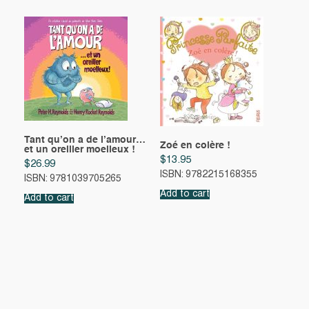
Tant qu’on a de l’amour…
Zoé en colère !
et un oreiller moelleux !
$
13.95
$
26.99
ISBN: 9782215168355
ISBN: 9781039705265
Add to cart
Add to cart