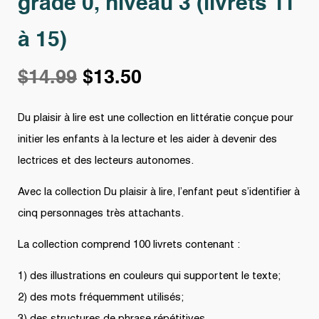
grade 0, niveau 3 (livrets 11
à 15)
Original
Current
$
14.99
$
13.50
price
price
Du plaisir à lire est une collection en littératie conçue pour
initier les enfants à la lecture et les aider à devenir des
was:
is:
lectrices et des lecteurs autonomes.
$14.99.
$13.50.
Avec la collection Du plaisir à lire, l’enfant peut s’identifier à
cinq personnages très attachants.
La collection comprend 100 livrets contenant :
1) des illustrations en couleurs qui supportent le texte;
2) des mots fréquemment utilisés;
3) des structures de phrase répétitives.