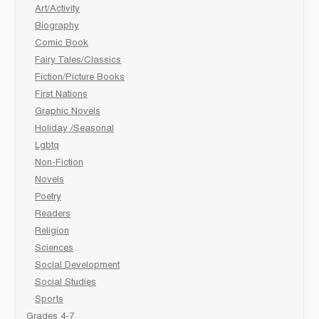
Art/Activity
Biography
Comic Book
Fairy Tales/Classics
Fiction/Picture Books
First Nations
Graphic Novels
Holiday /Seasonal
Lgbtq
Non-Fiction
Novels
Poetry
Readers
Religion
Sciences
Social Development
Social Studies
Sports
Grades 4-7