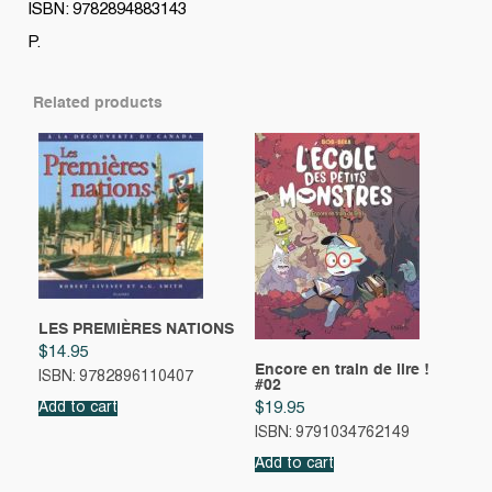
15)
ISBN: 9782894883143
quantity
P.
Related products
LES PREMIÈRES NATIONS
$
14.95
Encore en train de lire !
ISBN: 9782896110407
#02
Add to cart
$
19.95
ISBN: 9791034762149
Add to cart