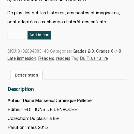
De plus, les petites histoires, amusantes et imaginaires,
sont adaptées aux champs d’intérêt des enfants.
Du
Add to cart
plaisir
à
SKU:
9782894883143
Categories:
Grades 2-3
,
Grades 6-7-8
lire
Late immersion
,
Readers
,
readers
Tag:
Du Plaisir a lire
:
série
Description
B,
grade
Description
0,
niveau
Auteur: Diane Manseau/Dominique Pelletier
3
Editeur: EDITIONS DE L’ENVOLEE
(livrets
Collection: Du plaisir a lire
11
à
Parution: mars 2015