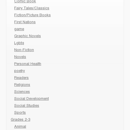
Comic Book
Fairy Tales/Classics
Fiction/Picture Books
First Nations
game
Graphic Novels
Lgbtq
Non-Fiction
Novels
Personal Health
poetry
Readers
Religions
Sciences
Social Development
Social Studies
Sports
Grades 2-3
Animal