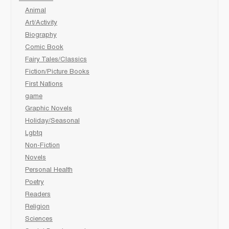
Animal
Art/Activity
Biography
Comic Book
Fairy Tales/Classics
Fiction/Picture Books
First Nations
game
Graphic Novels
Holiday/Seasonal
Lgbtq
Non-Fiction
Novels
Personal Health
Poetry
Readers
Religion
Sciences