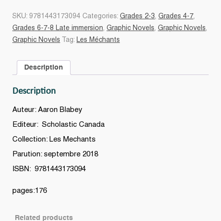
nous-
SKU:
9781443173094
Categories:
Grades 2-3
,
Grades 4-7
,
de-
Grades 6-7-8 Late immersion
,
Graphic Novels
,
Graphic Novels
,
là!
Graphic Novels
Tag:
Les Méchants
#07
quantity
Description
Description
Auteur: Aaron Blabey
Editeur: Scholastic Canada
Collection: Les Mechants
Parution: septembre 2018
ISBN: 9781443173094
pages:176
Related products