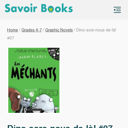
S
co
Home
/
Grades 4-7
/
Graphic Novels
/ Dino-sors-nous-de-là!
#07