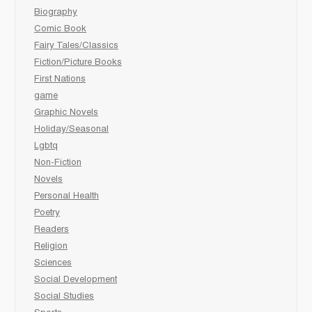
Biography
Comic Book
Fairy Tales/Classics
Fiction/Picture Books
First Nations
game
Graphic Novels
Holiday/Seasonal
Lgbtq
Non-Fiction
Novels
Personal Health
Poetry
Readers
Religion
Sciences
Social Development
Social Studies