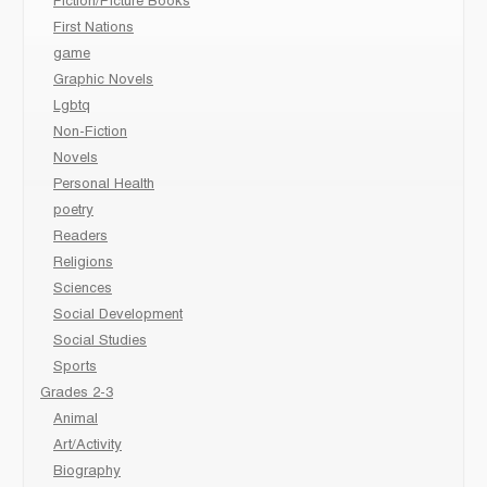
Fiction/Picture Books
First Nations
game
Graphic Novels
Lgbtq
Non-Fiction
Novels
Personal Health
poetry
Readers
Religions
Sciences
Social Development
Social Studies
Sports
Grades 2-3
Animal
Art/Activity
Biography