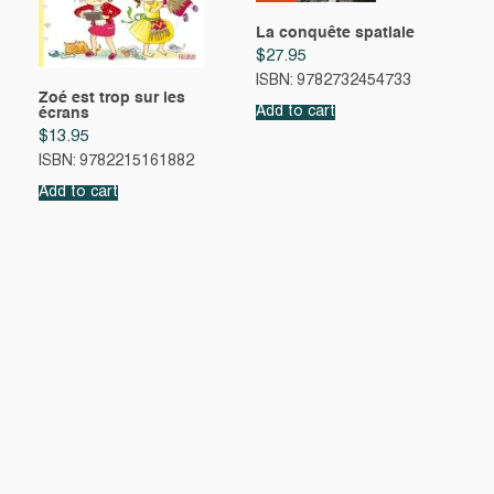
La conquête spatiale
$
27.95
ISBN: 9782732454733
Zoé est trop sur les
Add to cart
écrans
$
13.95
ISBN: 9782215161882
Add to cart