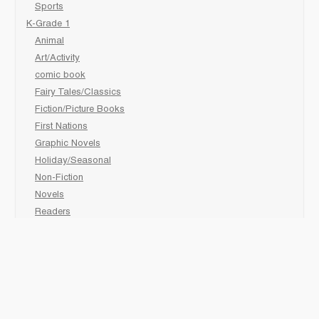
Sports
K-Grade 1
Animal
Art/Activity
comic book
Fairy Tales/Classics
Fiction/Picture Books
First Nations
Graphic Novels
Holiday/Seasonal
Non-Fiction
Novels
Readers
Sciences
Social Development
Social Studies
Sports