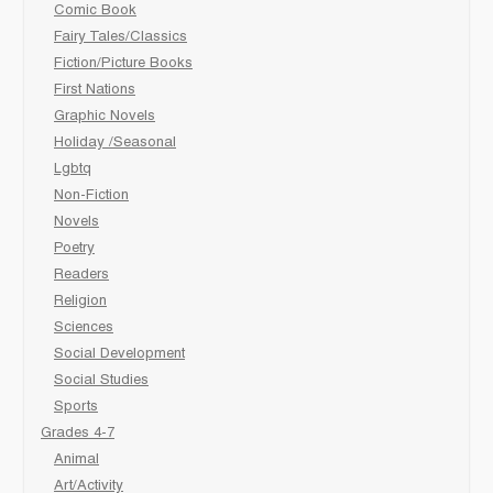
Comic Book
Fairy Tales/Classics
Fiction/Picture Books
First Nations
Graphic Novels
Holiday /Seasonal
Lgbtq
Non-Fiction
Novels
Poetry
Readers
Religion
Sciences
Social Development
Social Studies
Sports
Grades 4-7
Animal
Art/Activity