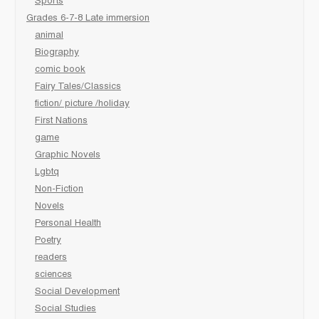
Sports
Grades 6-7-8 Late immersion
animal
Biography
comic book
Fairy Tales/Classics
fiction/ picture /holiday
First Nations
game
Graphic Novels
Lgbtq
Non-Fiction
Novels
Personal Health
Poetry
readers
sciences
Social Development
Social Studies