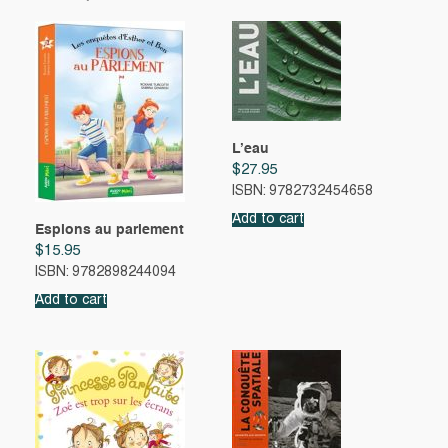
L’eau
$
27.95
ISBN: 9782732454658
Add to cart
Espions au parlement
$
15.95
ISBN: 9782898244094
Add to cart