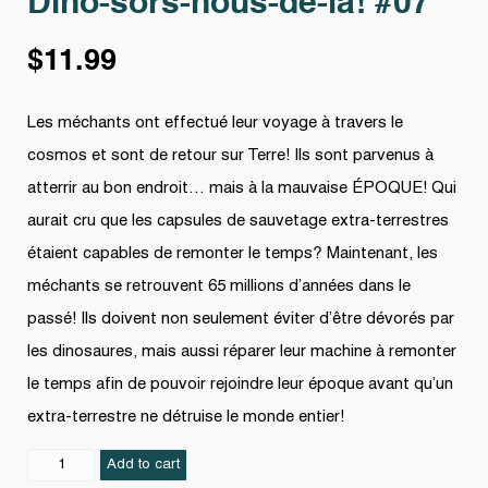
Dino-sors-nous-de-là! #07
$
11.99
Les méchants ont effectué leur voyage à travers le
cosmos et sont de retour sur Terre! Ils sont parvenus à
atterrir au bon endroit… mais à la mauvaise ÉPOQUE! Qui
aurait cru que les capsules de sauvetage extra-terrestres
étaient capables de remonter le temps? Maintenant, les
méchants se retrouvent 65 millions d’années dans le
passé! Ils doivent non seulement éviter d’être dévorés par
les dinosaures, mais aussi réparer leur machine à remonter
le temps afin de pouvoir rejoindre leur époque avant qu’un
extra-terrestre ne détruise le monde entier!
Dino-
Add to cart
sors-