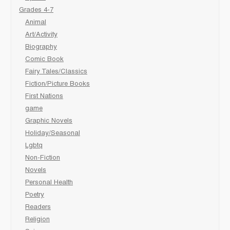
Grades 4-7
Animal
Art/Activity
Biography
Comic Book
Fairy Tales/Classics
Fiction/Picture Books
First Nations
game
Graphic Novels
Holiday/Seasonal
Lgbtq
Non-Fiction
Novels
Personal Health
Poetry
Readers
Religion