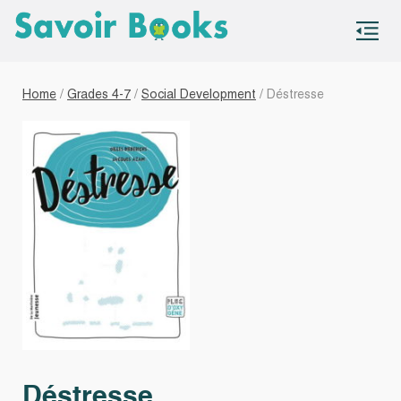
S
co
Home
/
Grades 4-7
/
Social Development
/ Déstresse
Déstresse