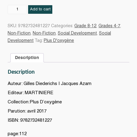
Déstresse
Add to cart
quantity
SKU:
9782732481227
Categories:
Grade 8-12
,
Grades 4-7
,
Non-Fiction
,
Non-Fiction
,
Social Development
,
Social
Development
Tag:
Plus D'oxygène
Description
Description
Auteur: Gilles Diederichs | Jacques Azam
Editeur: MARTINIERE
Collection:Plus D’oxygène
Parution: avril 2017
ISBN: 9782732481227
page:112