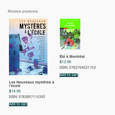
Related products
Été à Montréal
$
12.95
ISBN: 9782764621752
Add to cart
Les Nouveaux mystères à
l’école
$
14.95
ISBN: 9782897115340
Add to cart