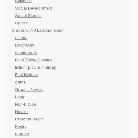
Sciences
Social Development
Social Studies
Sports
Grades 6-7-8 Late immersion
animal
Biography
comic book
Fairy Tales/Classics
fiction/ picture /holiday
First Nations
game
Graphic Novels
Lgbtq
Non-Fiction
Novels
Personal Health
Poetry
readers