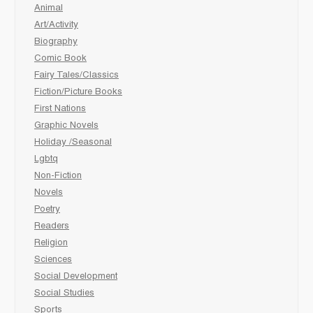
Animal
Art/Activity
Biography
Comic Book
Fairy Tales/Classics
Fiction/Picture Books
First Nations
Graphic Novels
Holiday /Seasonal
Lgbtq
Non-Fiction
Novels
Poetry
Readers
Religion
Sciences
Social Development
Social Studies
Sports