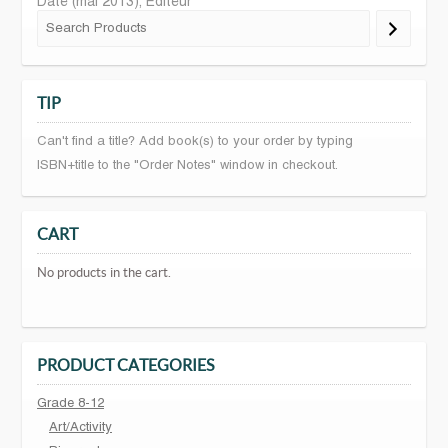
Date (mai 2013), Editeur
TIP
Can't find a title? Add book(s) to your order by typing
ISBN+title to the "Order Notes" window in checkout.
CART
No products in the cart.
PRODUCT CATEGORIES
Grade 8-12
Art/Activity