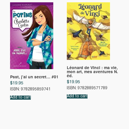
Léonard de Vinci : ma vie,
mon art, mes aventures N.
éd.
Psst, j’ai un secret… #01
$
19.95
$
19.95
ISBN: 9782889571789
ISBN: 9782895859741
Add to cart
Add to cart