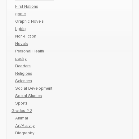
First Nations
game
Graphic Novels
Lgbtq
Non-Fiction
Novels
Personal Health
poetry
Readers
Religions
Sciences
Social Development
Social Studies
Sports
Grades 2-3
Animal
Art/Activity
Biography