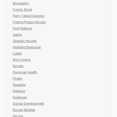
Biography
Comic Book
Fairy Tales/Classics
Fiction/Picture Books
First Nations
game
Graphic Novels
Holiday/Seasonal
Lgbtq
Non-Fiction
Novels
Personal Health
Poetry
Readers
Religion
Sciences
Social Development
Social Studies
Sports