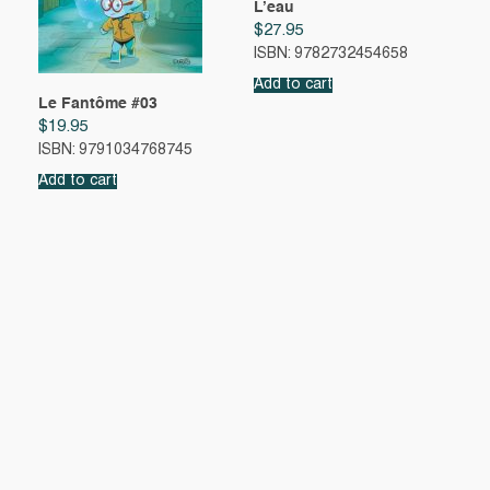
L’eau
$
27.95
ISBN: 9782732454658
Add to cart
Le Fantôme #03
$
19.95
ISBN: 9791034768745
Add to cart