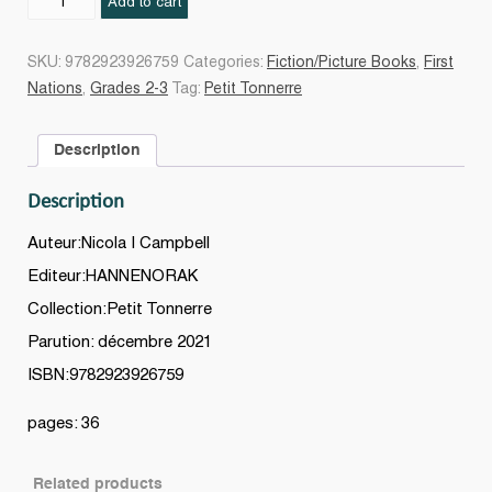
Add to cart
comme
un
SKU:
9782923926759
Categories:
Fiction/Picture Books
,
First
grand
Nations
,
Grades 2-3
Tag:
Petit Tonnerre
cèdre
quantity
Description
Description
Auteur:Nicola I Campbell
Editeur:HANNENORAK
Collection:Petit Tonnerre
Parution: décembre 2021
ISBN:9782923926759
pages: 36
Related products