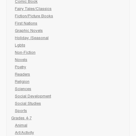
Comic Book
Fairy Tales/Classics
Fiction/Picture Books
First Nations
Graphic Novels
Holiday /Seasonal
Lgbtq
Non-Fiction
Novels
Poetry
Readers
Religion
Sciences
Social Development
Social Studies
Sports
Grades 4-7
Animal
Art/Activity