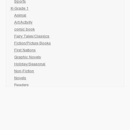
Sports
K-Grade 1
Animal
Art/Activity
comic book
Fairy Tales/Classics
Fiction/Picture Books
First Nations
Graphic Novels
Holiday/Seasonal
Non-Fiction
Novels
Readers
Sciences
Social Development
Social Studies
Sports