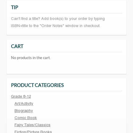
TIP
Can't find a title? Add book(s) to your order by typing
ISBN+title to the "Order Notes" window in checkout.
CART
No products in the cart.
PRODUCT CATEGORIES
Grade 8-12
Art/Activity
Biography
Comic Book
Fairy Tales/Classics
Fiction/Picture Books