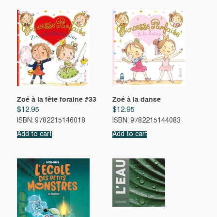
Zoé à la fête foraine #33
Zoé à la danse
$
12.95
$
12.95
ISBN: 9782215146018
ISBN: 9782215144083
Add to cart
Add to cart