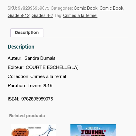
la
SKU:
9782896959075
Categories:
Comic Book
,
Comic Book
,
ferme!
Grade 8-12
,
Grades 4-7
Tag:
Crimes a la fermel
L'affaire
de
Description
l'oeuf
disparu
Description
quantity
Auteur: Sandra Dumais
Éditeur: COURTE ESCHELLE(LA)
Collection: Crimes a la fernel
Parution: fevrier 2019
ISBN: 9782896959075
Related products