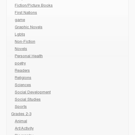
Fiction/Picture Books
First Nations
game
Graphic Novels
Lgbtq
Non-Fiction
Novels
Personal Health
poetry
Readers
Religions
Sciences
Social Development
Social Studies
Sports
Grades 2-3
Animal
Art/Activity