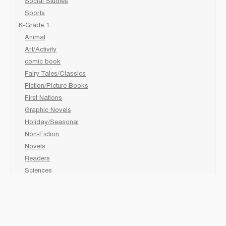
Social Studies
Sports
K-Grade 1
Animal
Art/Activity
comic book
Fairy Tales/Classics
Fiction/Picture Books
First Nations
Graphic Novels
Holiday/Seasonal
Non-Fiction
Novels
Readers
Sciences
Social Development
Social Studies
Sports