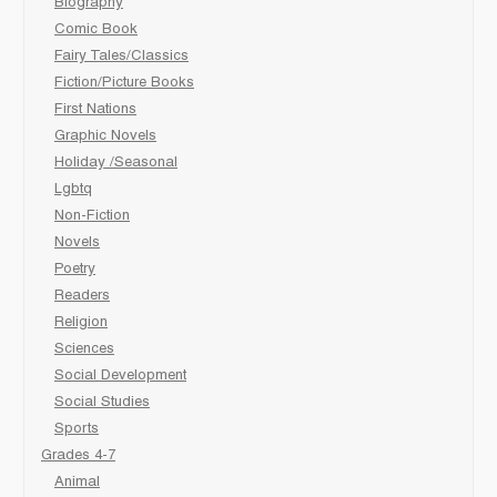
Biography
Comic Book
Fairy Tales/Classics
Fiction/Picture Books
First Nations
Graphic Novels
Holiday /Seasonal
Lgbtq
Non-Fiction
Novels
Poetry
Readers
Religion
Sciences
Social Development
Social Studies
Sports
Grades 4-7
Animal