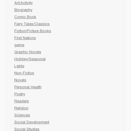
Art/Activity
Biography
Comic Book
Fairy Tales/Classics
Fiction/Picture Books
First Nations
game
Graphic Novels
Holiday/Seasonal
Lgbtq
Non-Fiction
Novels
Personal Health
Poetry
Readers
Religion
Sciences
Social Development
Social Studies