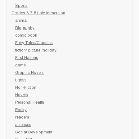
Sports
Grades 6-7-8 Late immersion
animal
Biography
comic book
Fairy Tales/Classics
fiction/ picture /holiday
First Nations
game
Graphic Novels
Lgbtq
Non-Fiction
Novels
Personal Health
Poetry
readers
sciences
Social Development