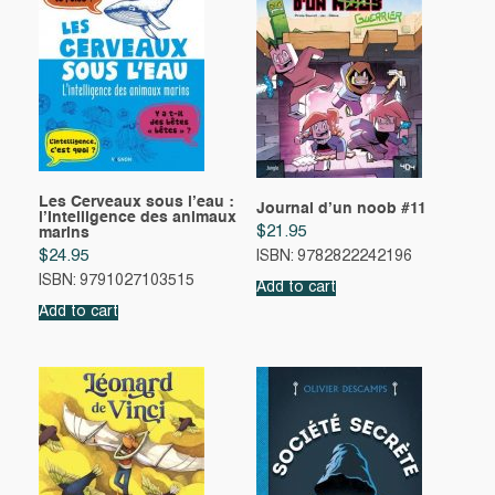
Les Cerveaux sous l’eau :
Journal d’un noob #11
l’Intelligence des animaux
$
21.95
marins
$
24.95
ISBN: 9782822242196
ISBN: 9791027103515
Add to cart
Add to cart