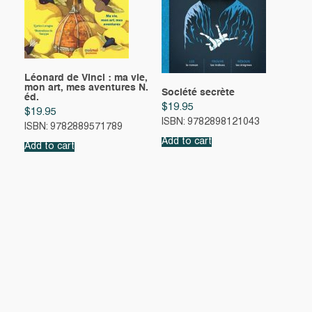
Léonard de Vinci : ma vie,
mon art, mes aventures N.
Société secrète
éd.
$
19.95
$
19.95
ISBN: 9782898121043
ISBN: 9782889571789
Add to cart
Add to cart