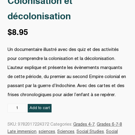
Colonisation et
décolonisation
$
8.95
Un documentaire illustré avec des quiz et des activités
pour comprendre la colonisation et la décolonisation.
L’auteur explique et présente les évènements marquants
de cette période, du premier au second Empire colonial en
passant par la guerre d’Indochine. Avec des cartes et des
frises chronologiques pour aider l’enfant à se repérer.
Colonisation
Add to cart
et
décolonisation
SKU:
9782017224372
Categories:
Grades 4-7
,
Grades 6-7-8
quantity
Late immersion
,
sciences
,
Sciences
,
Social Studies
,
Social