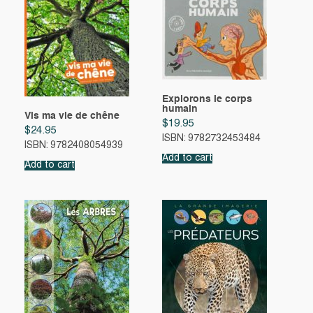
Explorons le corps
humain
Vis ma vie de chêne
$
19.95
$
24.95
ISBN: 9782732453484
ISBN: 9782408054939
Add to cart
Add to cart