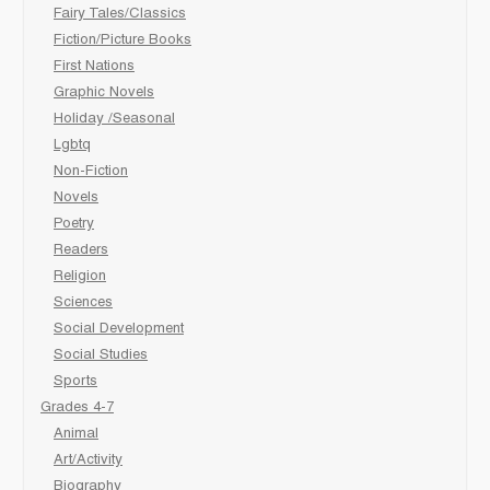
Fairy Tales/Classics
Fiction/Picture Books
First Nations
Graphic Novels
Holiday /Seasonal
Lgbtq
Non-Fiction
Novels
Poetry
Readers
Religion
Sciences
Social Development
Social Studies
Sports
Grades 4-7
Animal
Art/Activity
Biography