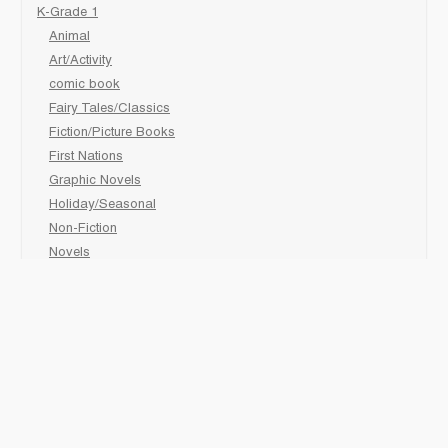
K-Grade 1
Animal
Art/Activity
comic book
Fairy Tales/Classics
Fiction/Picture Books
First Nations
Graphic Novels
Holiday/Seasonal
Non-Fiction
Novels
Readers
Sciences
Social Development
Social Studies
Sports