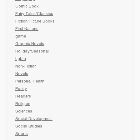
Comic Book
Fairy Tales/Classics
Fiction/Picture Books
First Nations
game
Graphic Novels
Holiday/Seasonal
Lgbtq
Non-Fiction
Novels
Personal Health
Poetry
Readers
Religion
Sciences
Social Development
Social Studies
Sports