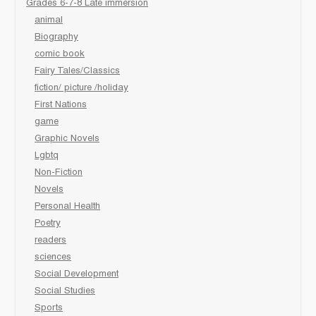
Grades 6-7-8 Late immersion
animal
Biography
comic book
Fairy Tales/Classics
fiction/ picture /holiday
First Nations
game
Graphic Novels
Lgbtq
Non-Fiction
Novels
Personal Health
Poetry
readers
sciences
Social Development
Social Studies
Sports