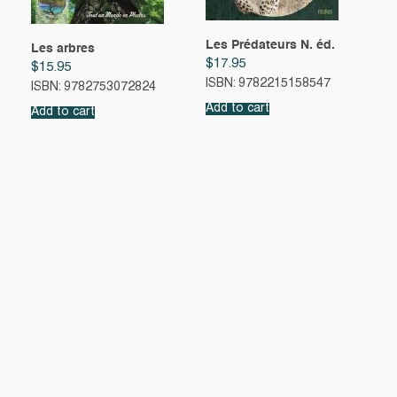
Les Prédateurs N. éd.
Les arbres
$
17.95
$
15.95
ISBN: 9782215158547
ISBN: 9782753072824
Add to cart
Add to cart