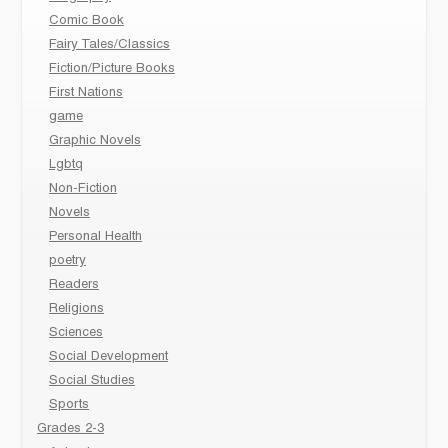
Comic Book
Fairy Tales/Classics
Fiction/Picture Books
First Nations
game
Graphic Novels
Lgbtq
Non-Fiction
Novels
Personal Health
poetry
Readers
Religions
Sciences
Social Development
Social Studies
Sports
Grades 2-3