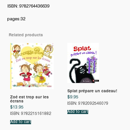
ISBN: 9782764436639
pages:32
Related products
Splat prépare un cadeau!
Zoé est trop sur les
$
9.95
écrans
ISBN: 9782092546079
$
13.95
Add to cart
ISBN: 9782215161882
Add to cart