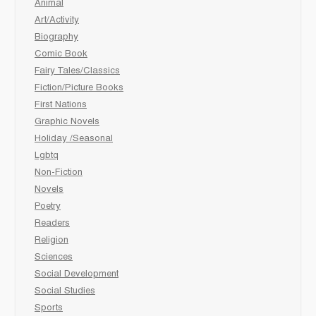
Animal
Art/Activity
Biography
Comic Book
Fairy Tales/Classics
Fiction/Picture Books
First Nations
Graphic Novels
Holiday /Seasonal
Lgbtq
Non-Fiction
Novels
Poetry
Readers
Religion
Sciences
Social Development
Social Studies
Sports