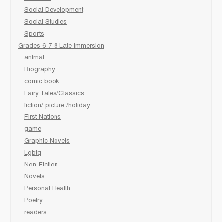
Social Development
Social Studies
Sports
Grades 6-7-8 Late immersion
animal
Biography
comic book
Fairy Tales/Classics
fiction/ picture /holiday
First Nations
game
Graphic Novels
Lgbtq
Non-Fiction
Novels
Personal Health
Poetry
readers