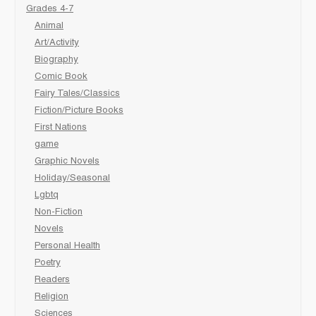
Grades 4-7
Animal
Art/Activity
Biography
Comic Book
Fairy Tales/Classics
Fiction/Picture Books
First Nations
game
Graphic Novels
Holiday/Seasonal
Lgbtq
Non-Fiction
Novels
Personal Health
Poetry
Readers
Religion
Sciences