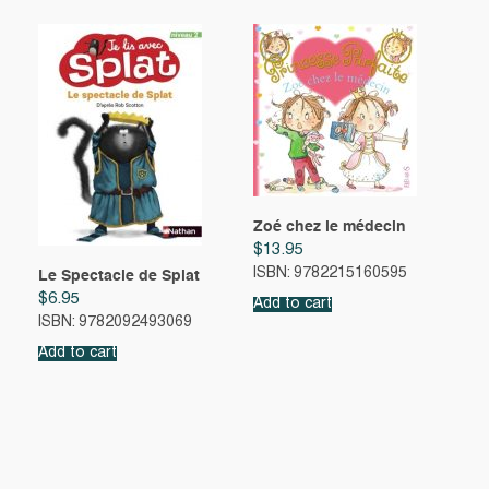
Zoé chez le médecin
$
13.95
ISBN: 9782215160595
Le Spectacle de Splat
$
6.95
Add to cart
ISBN: 9782092493069
Add to cart