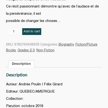
Ce récit passionnant démontre qu’avec de l’audace et de
la persévérance, il est
possible de changer les choses…
Ce
Add to cart
n'est
pas
SKU:
9782764436639
Categories:
Biography
,
Fiction/Picture
comme
Books
,
Grades 2-3
,
Non-Fiction
ça
qu'on
Description
joue
au
Description
hockey
quantity
Auteur: Andrée Poulin | Félix Girard
Editeur: QUEBEC/AMERIQUE
Collection:
Parution: octobre 2018