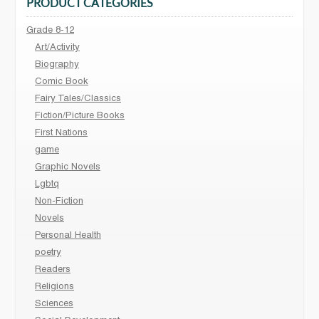
PRODUCT CATEGORIES
Grade 8-12
Art/Activity
Biography
Comic Book
Fairy Tales/Classics
Fiction/Picture Books
First Nations
game
Graphic Novels
Lgbtq
Non-Fiction
Novels
Personal Health
poetry
Readers
Religions
Sciences