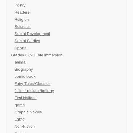
Poetry
Readers
Religion
Sciences
Social Development
Social Studies
Sports
Grades 6-7-8 Late immersion
animal
Biography
comic book
Fairy Tales/Classics
fiction/ picture /holiday
First Nations
game
Graphic Novels
Lgbtq
Non-Fiction