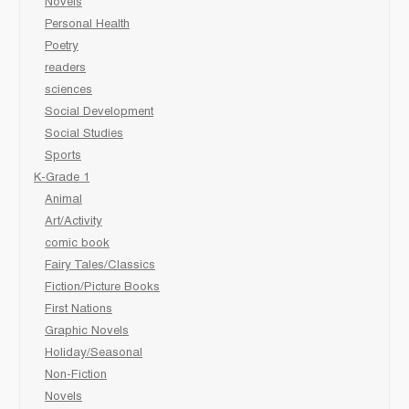
Novels
Personal Health
Poetry
readers
sciences
Social Development
Social Studies
Sports
K-Grade 1
Animal
Art/Activity
comic book
Fairy Tales/Classics
Fiction/Picture Books
First Nations
Graphic Novels
Holiday/Seasonal
Non-Fiction
Novels