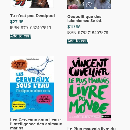
Tu n’est pas Deadpool
Géopolitique des
islamismes 3e éd.
$
27.95
$
19.95
ISBN: 9791032407813
ISBN: 9782715407879
Add to cart
Add to cart
Les Cerveaux sous l’eau :
l’Intelligence des animaux
marins
Le Plus mauvais livre du