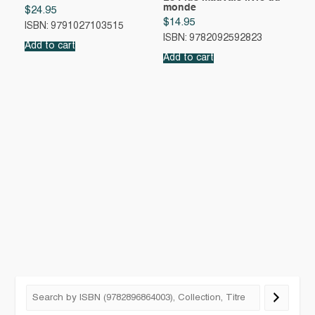
monde
$
24.95
$
14.95
ISBN: 9791027103515
ISBN: 9782092592823
Add to cart
Add to cart