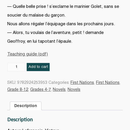
— Quelle belle prise ! s’exclame le marinier Golet, sans se
soucier du malaise du garçon.
Nous allons régaler l’équipage dans les prochains jours.
— Alors, tu voulais de l’aventure, petit ! demande
Geoffroy, en lui tapotant l’épaule.
Teaching guide (pdf)
Aventures
Add to cart
au
bout
SKU:
9782924253953
Categories:
First Nations
,
First Nations
,
du
Grade 8-12
,
Grades 4-7
,
Novels
,
Novels
monde
Jacques
Description
Cartier
quantity
Description