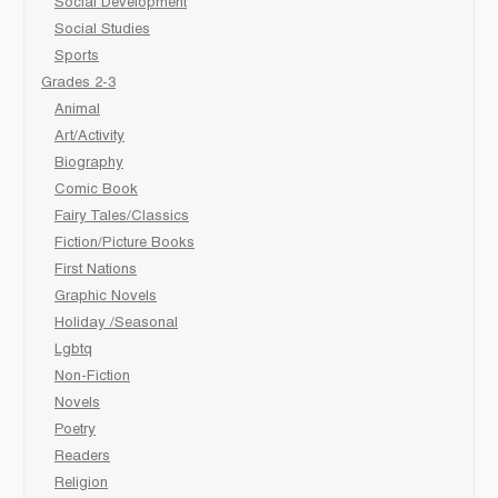
Social Development
Social Studies
Sports
Grades 2-3
Animal
Art/Activity
Biography
Comic Book
Fairy Tales/Classics
Fiction/Picture Books
First Nations
Graphic Novels
Holiday /Seasonal
Lgbtq
Non-Fiction
Novels
Poetry
Readers
Religion