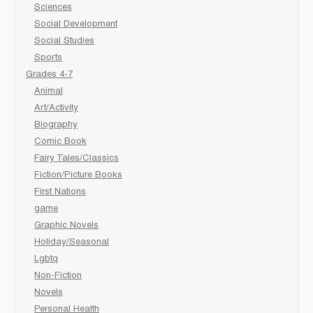
Sciences
Social Development
Social Studies
Sports
Grades 4-7
Animal
Art/Activity
Biography
Comic Book
Fairy Tales/Classics
Fiction/Picture Books
First Nations
game
Graphic Novels
Holiday/Seasonal
Lgbtq
Non-Fiction
Novels
Personal Health