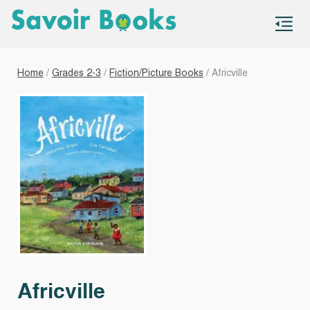
S
co
Home
/
Grades 2-3
/
Fiction/Picture Books
/ Africville
Africville