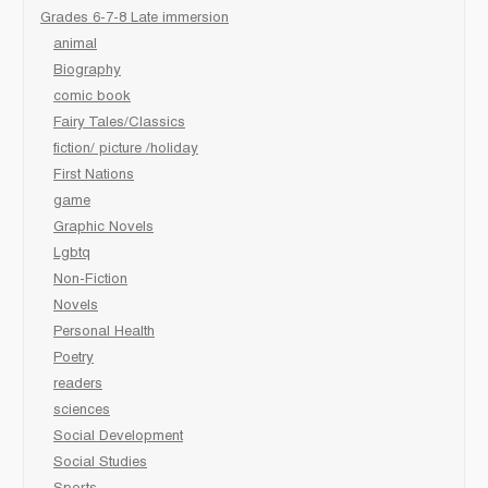
Grades 6-7-8 Late immersion
animal
Biography
comic book
Fairy Tales/Classics
fiction/ picture /holiday
First Nations
game
Graphic Novels
Lgbtq
Non-Fiction
Novels
Personal Health
Poetry
readers
sciences
Social Development
Social Studies