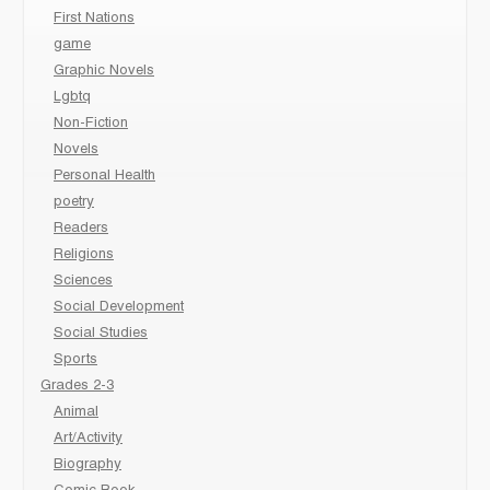
First Nations
game
Graphic Novels
Lgbtq
Non-Fiction
Novels
Personal Health
poetry
Readers
Religions
Sciences
Social Development
Social Studies
Sports
Grades 2-3
Animal
Art/Activity
Biography