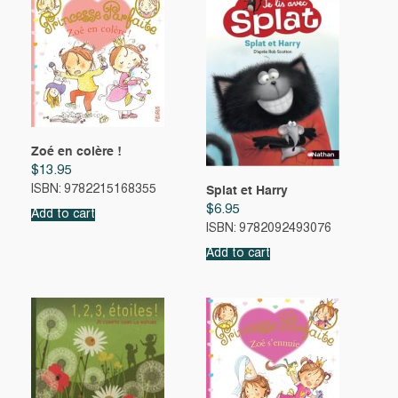
Zoé en colère !
$
13.95
ISBN: 9782215168355
Splat et Harry
$
6.95
Add to cart
ISBN: 9782092493076
Add to cart