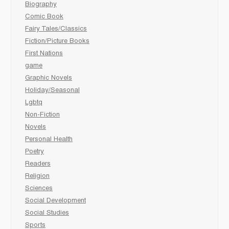
Biography
Comic Book
Fairy Tales/Classics
Fiction/Picture Books
First Nations
game
Graphic Novels
Holiday/Seasonal
Lgbtq
Non-Fiction
Novels
Personal Health
Poetry
Readers
Religion
Sciences
Social Development
Social Studies
Sports