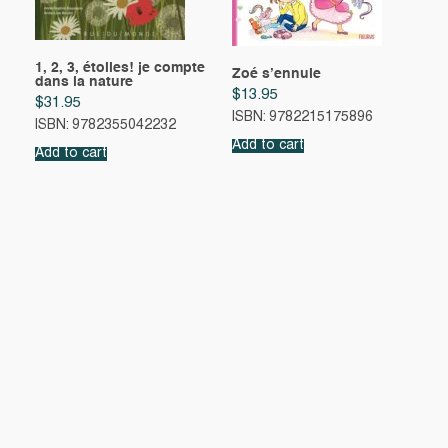
1, 2, 3, étoiles! je compte
Zoé s’ennuie
dans la nature
$
13.95
$
31.95
ISBN: 9782215175896
ISBN: 9782355042232
Add to cart
Add to cart