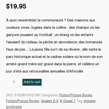
$
19.95
À quoi ressemblait la communauté ? Des maisons aux
couleurs vives, logées dans la colline ; des champs où les
garçons jouaient au football ; un étang où les enfants
faisaient du radeau; la pêche en abondance; des immenses
feux de joie… La jeune fille sort de sa rêverie ; elle visite le
parc historique actuel et le cadran solaire où le nom de son
arrière-grand mère est gravé dans la pierre, et célèbre un
jour d’été aux retrouvailles annuelles d’Africville.
Africville
Add to cart
quantity
SKU:
9782897502188
Categories:
Fiction/Picture Books
,
Fiction/Picture Books
,
Grades 2-3
,
K-Grade 1
Tag:
étagère
trottinette