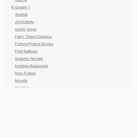
Sports
K-Grade 1
Animal
Art/Activity
comic book
Fairy Tales/Classics
Fiction/Picture Books
First Nations
Graphic Novels
Holiday/Seasonal
Non-Fiction
Novels
Readers
Sciences
Social Development
Social Studies
Sports