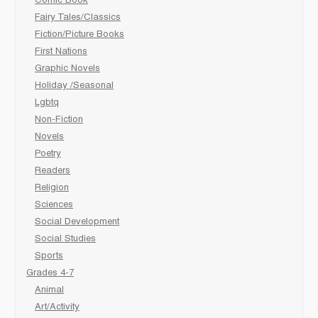
Comic Book
Fairy Tales/Classics
Fiction/Picture Books
First Nations
Graphic Novels
Holiday /Seasonal
Lgbtq
Non-Fiction
Novels
Poetry
Readers
Religion
Sciences
Social Development
Social Studies
Sports
Grades 4-7
Animal
Art/Activity