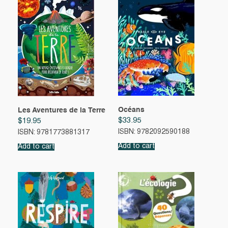
Océans
Les Aventures de la Terre
$
33.95
$
19.95
ISBN: 9782092590188
ISBN: 9781773881317
Add to cart
Add to cart