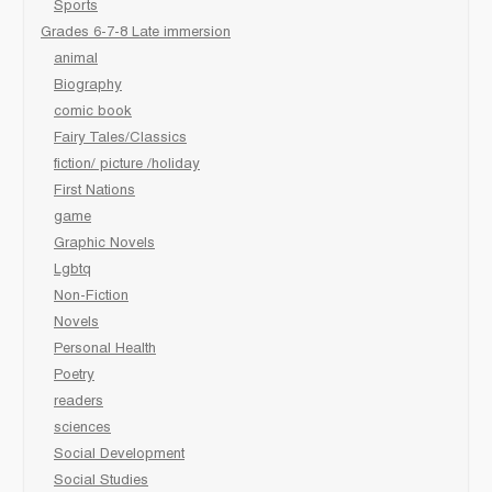
Sports
Grades 6-7-8 Late immersion
animal
Biography
comic book
Fairy Tales/Classics
fiction/ picture /holiday
First Nations
game
Graphic Novels
Lgbtq
Non-Fiction
Novels
Personal Health
Poetry
readers
sciences
Social Development
Social Studies