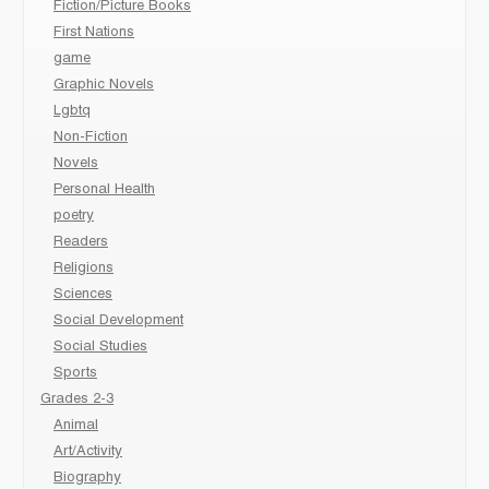
Fiction/Picture Books
First Nations
game
Graphic Novels
Lgbtq
Non-Fiction
Novels
Personal Health
poetry
Readers
Religions
Sciences
Social Development
Social Studies
Sports
Grades 2-3
Animal
Art/Activity
Biography