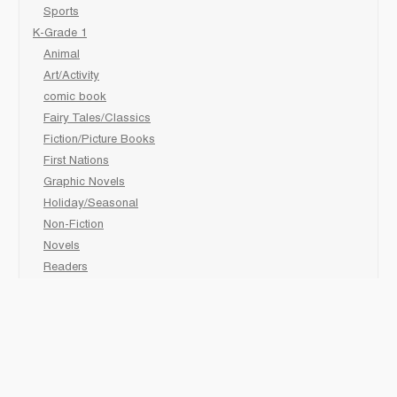
Sports
K-Grade 1
Animal
Art/Activity
comic book
Fairy Tales/Classics
Fiction/Picture Books
First Nations
Graphic Novels
Holiday/Seasonal
Non-Fiction
Novels
Readers
Sciences
Social Development
Social Studies
Sports