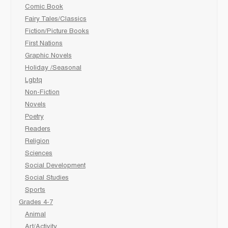
Comic Book
Fairy Tales/Classics
Fiction/Picture Books
First Nations
Graphic Novels
Holiday /Seasonal
Lgbtq
Non-Fiction
Novels
Poetry
Readers
Religion
Sciences
Social Development
Social Studies
Sports
Grades 4-7
Animal
Art/Activity