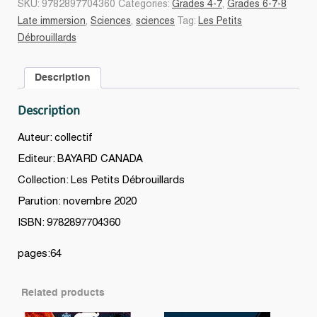
SKU:
9782897704360
Categories:
Grades 4-7
,
Grades 6-7-8
renversantes
Late immersion
,
Sciences
,
sciences
Tag:
Les Petits
quantity
Débrouillards
Description
Description
Auteur: collectif
Editeur: BAYARD CANADA
Collection: Les Petits Débrouillards
Parution: novembre 2020
ISBN: 9782897704360
pages:64
Related products