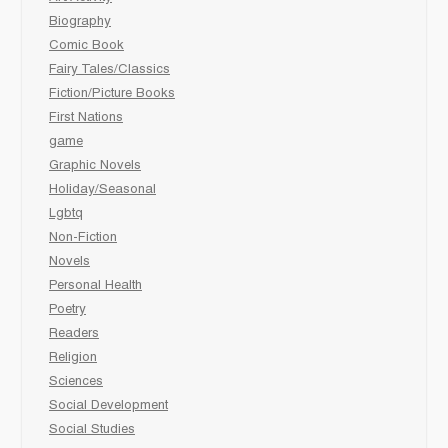
Biography
Comic Book
Fairy Tales/Classics
Fiction/Picture Books
First Nations
game
Graphic Novels
Holiday/Seasonal
Lgbtq
Non-Fiction
Novels
Personal Health
Poetry
Readers
Religion
Sciences
Social Development
Social Studies