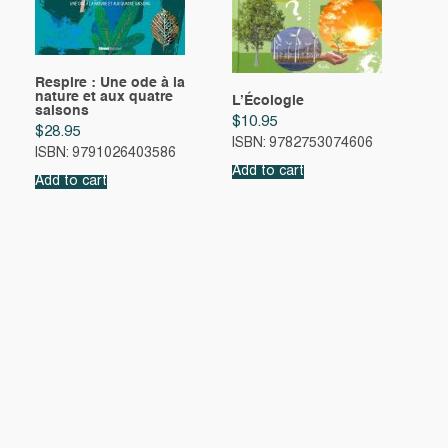
Respire : Une ode à la
nature et aux quatre
L’Écologie
saisons
$
10.95
$
28.95
ISBN: 9782753074606
ISBN: 9791026403586
Add to cart
Add to cart