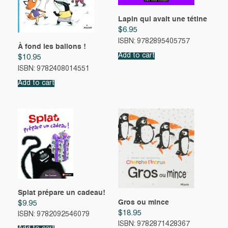
Lapin qui avait une tétine
$
6.95
ISBN: 9782895405757
À fond les ballons !
Add to cart
$
10.95
ISBN: 9782408014551
Add to cart
Splat prépare un cadeau!
Gros ou mince
$
9.95
$
18.95
ISBN: 9782092546079
ISBN: 9782871428367