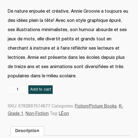
De nature enjouée et créative, Annie Groovie a toujours eu
des idées plein la tête! Avec son style graphique épuré,
ses illustrations minimalistes, son humour absurde et ses
jeux de mots, elle divertit petits et grands tout en
cherchant à instruire et à faire réfléchir ses lecteurs et
lectrices. Annie est présente dans les écoles depuis plus
de treize ans et ses animations sont diversifiées et très
populaires dans le milieu scolaire.
Léon
Add to cart
-
Les
SKU:
9782897514877
Categories:
Fiction/Picture Books
,
K-
sports
Grade 1
,
Non-Fiction
Tag:
LÉon
quantity
Description