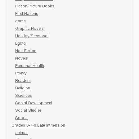
Fiction/Picture Books
First Nations
game
Graphic Novels
Holiday/Seasonal
Lgbtq
Non-Fiction
Novels
Personal Health
Poetry
Readers
Religion
Sciences
Social Development
Social Studies
Sports
Grades 6-7-8 Late immersion
animal