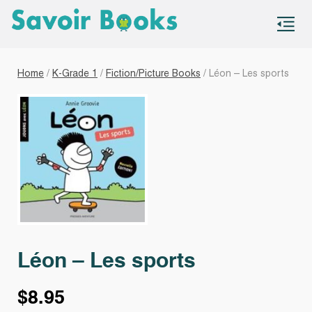
S
co
Home
/
K-Grade 1
/
Fiction/Picture Books
/ Léon – Les sports
Léon – Les sports
$
8.95