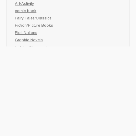
Art/Activity
comic book
Fairy Tales/Classics
Fiction/Picture Books
First Nations
Graphic Novels
Holiday/Seasonal
Non-Fiction
Novels
Readers
Sciences
Social Development
Social Studies
Sports
How to :