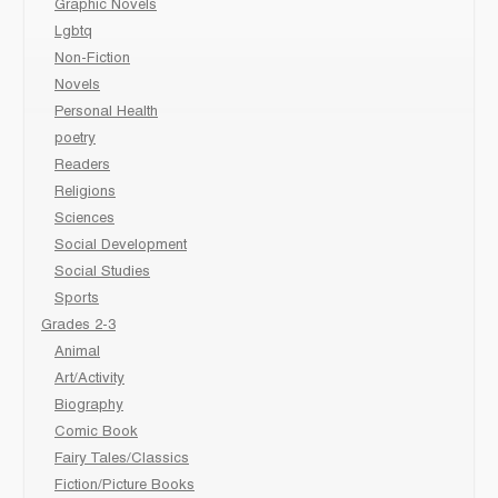
Graphic Novels
Lgbtq
Non-Fiction
Novels
Personal Health
poetry
Readers
Religions
Sciences
Social Development
Social Studies
Sports
Grades 2-3
Animal
Art/Activity
Biography
Comic Book
Fairy Tales/Classics
Fiction/Picture Books