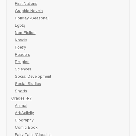
First Nations
Graphic Novels
Holiday /Seasonal
Lgbtq
Non-Fiction
Novels
Poetry
Readers
Religion
Sciences
Social Development
Social Studies
Sports
Grades 4-7
Animal
Art/Activity
Biography
Comic Book
Fairy Tales/Classics