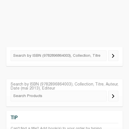
Search by ISBN (9782896864003), Collection, Titre, Auteur,
Date (mai 2013), Editeur
TIP
Can't find a title? Add book(s) to your order by typing