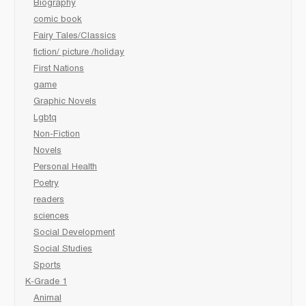
Biography
comic book
Fairy Tales/Classics
fiction/ picture /holiday
First Nations
game
Graphic Novels
Lgbtq
Non-Fiction
Novels
Personal Health
Poetry
readers
sciences
Social Development
Social Studies
Sports
K-Grade 1
Animal