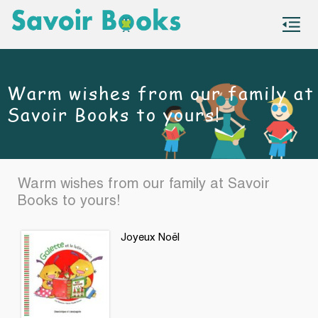
S
co
Warm wishes from our family at
Savoir Books to yours!
Warm wishes from our family at Savoir
Books to yours!
Joyeux Noël