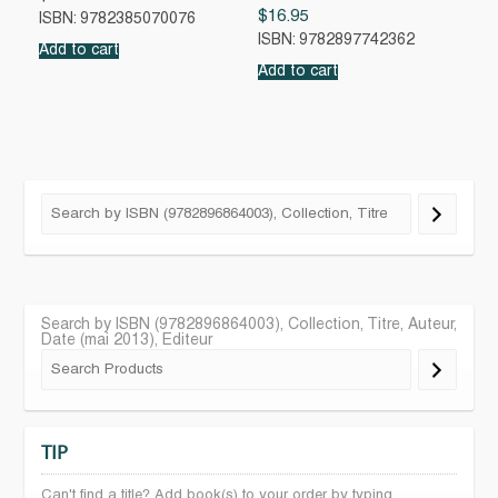
$
16.95
ISBN: 9782385070076
ISBN: 9782897742362
Add to cart
Add to cart
Search by ISBN (9782896864003), Collection, Titre, Auteur,
Date (mai 2013), Editeur
TIP
Can't find a title? Add book(s) to your order by typing