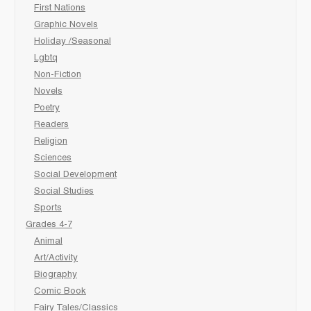
First Nations
Graphic Novels
Holiday /Seasonal
Lgbtq
Non-Fiction
Novels
Poetry
Readers
Religion
Sciences
Social Development
Social Studies
Sports
Grades 4-7
Animal
Art/Activity
Biography
Comic Book
Fairy Tales/Classics