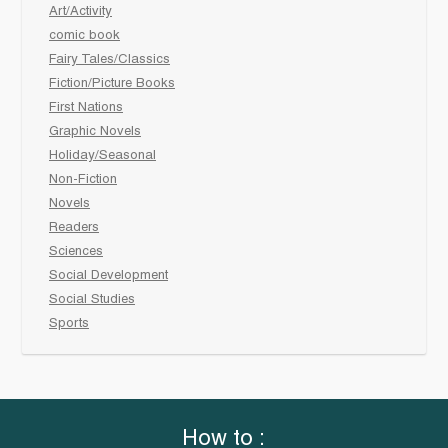
Art/Activity
comic book
Fairy Tales/Classics
Fiction/Picture Books
First Nations
Graphic Novels
Holiday/Seasonal
Non-Fiction
Novels
Readers
Sciences
Social Development
Social Studies
Sports
How to :