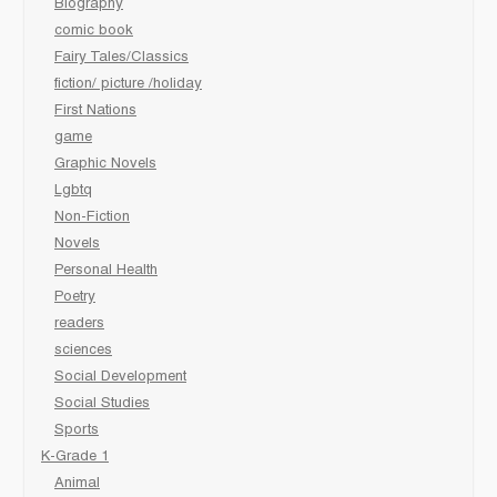
Biography
comic book
Fairy Tales/Classics
fiction/ picture /holiday
First Nations
game
Graphic Novels
Lgbtq
Non-Fiction
Novels
Personal Health
Poetry
readers
sciences
Social Development
Social Studies
Sports
K-Grade 1
Animal