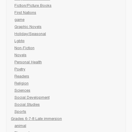
Fiction/Picture Books
First Nations
game
Graphic Novels
Holiday/Seasonal
Lgbtq
Non-Fiction
Novels
Personal Health
Poetry
Readers
Religion
Sciences
Social Development
Social Studies
Sports
Grades 6-7-8 Late immersion
animal