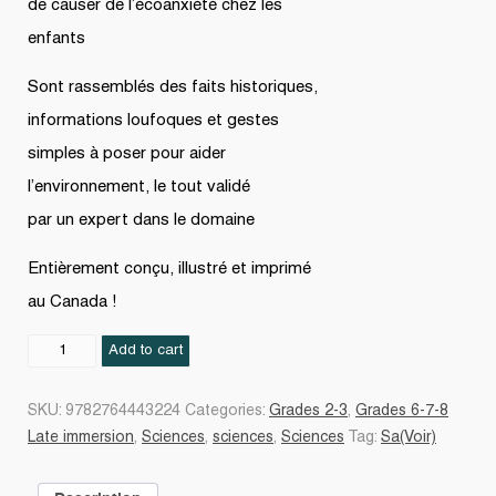
de causer de l’écoanxiété chez les
enfants
Sont rassemblés des faits historiques,
informations loufoques et gestes
simples à poser pour aider
l’environnement, le tout validé
par un expert dans le domaine
Entièrement conçu, illustré et imprimé
au Canada !
Les
Add to cart
Sols
quantity
SKU:
9782764443224
Categories:
Grades 2-3
,
Grades 6-7-8
Late immersion
,
Sciences
,
sciences
,
Sciences
Tag:
Sa(Voir)