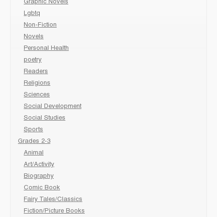
Graphic Novels
Lgbtq
Non-Fiction
Novels
Personal Health
poetry
Readers
Religions
Sciences
Social Development
Social Studies
Sports
Grades 2-3
Animal
Art/Activity
Biography
Comic Book
Fairy Tales/Classics
Fiction/Picture Books