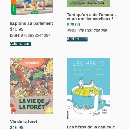
Tant qu’on a de l’amour…
et un oreiller moelleux !
Espions au parlement
$
26.99
$
15.95
ISBN: 9781039705265
ISBN: 9782898244094
Add to cart
Add to cart
Vie de la forêt
Les héros de la canicule
$
16.95